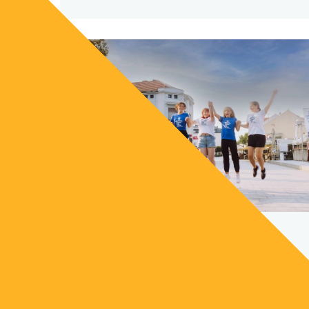
Poziv volonterima – Postani dio 20.
Vukovar Film Festivala
3 SRPANJ 2026
AKTIVIRAJ SE!
Tvoje vrijeme može postati dio velike filmske