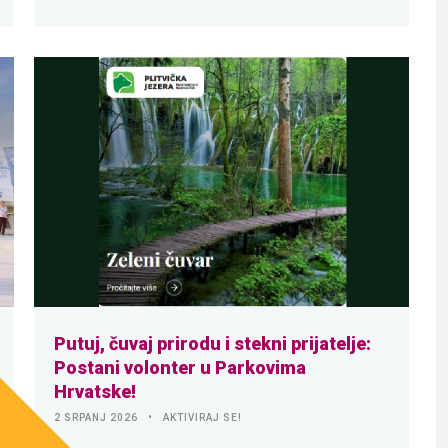
Putuj, čuvaj prirodu i stekni prijatelje:
Postani volonter u Parkovima
Hrvatske!
2 SRPANJ 2026
AKTIVIRAJ SE!