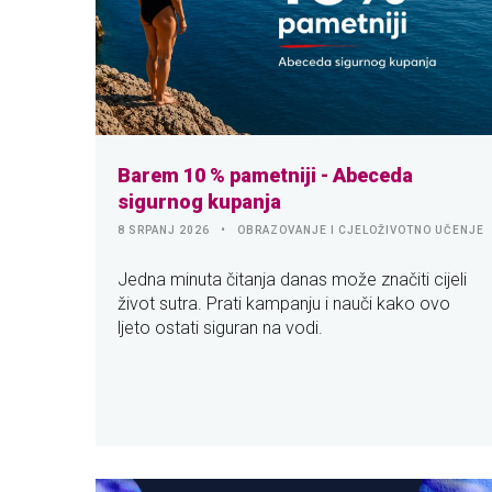
Barem 10 % pametniji - Abeceda
sigurnog kupanja
8 SRPANJ 2026
OBRAZOVANJE I CJELOŽIVOTNO UČENJE
Jedna minuta čitanja danas može značiti cijeli
život sutra. Prati kampanju i nauči kako ovo
ljeto ostati siguran na vodi.