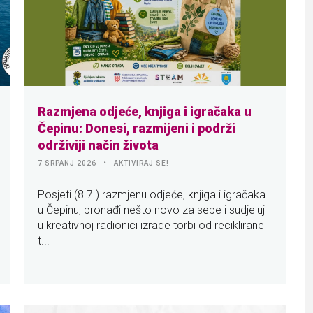
Razmjena odjeće, knjiga i igračaka u
Čepinu: Donesi, razmijeni i podrži
održiviji način života
7 SRPANJ 2026
AKTIVIRAJ SE!
Posjeti (8.7.) razmjenu odjeće, knjiga i igračaka
u Čepinu, pronađi nešto novo za sebe i sudjeluj
u kreativnoj radionici izrade torbi od reciklirane
t...