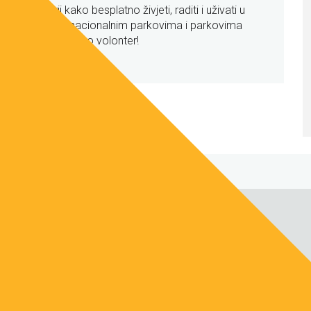
Otkrij kako besplatno živjeti, raditi i uživati u
našim nacionalnim parkovima i parkovima
prirode kao volonter!
3
4
5