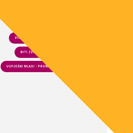
NATJEČAJI
IMOS – INFORMIRANJE MLADIH OSIJEKA
VIJESTI INFO-CENTRA
PUTUJ I UČI
BITI ZDRAV
TRAŽIŠ POSAO?
USPJEŠNI MLADI - PROMJENOTVORCI
7. SAT