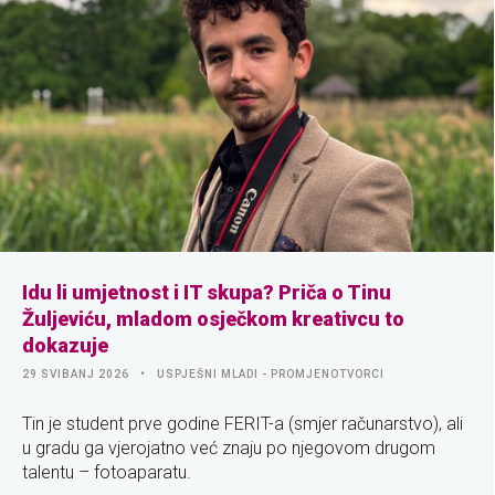
Idu li umjetnost i IT skupa? Priča o Tinu
Žuljeviću, mladom osječkom kreativcu to
dokazuje
29 SVIBANJ 2026
USPJEŠNI MLADI - PROMJENOTVORCI
Tin je student prve godine FERIT-a (smjer računarstvo), ali
u gradu ga vjerojatno već znaju po njegovom drugom
talentu – fotoaparatu.