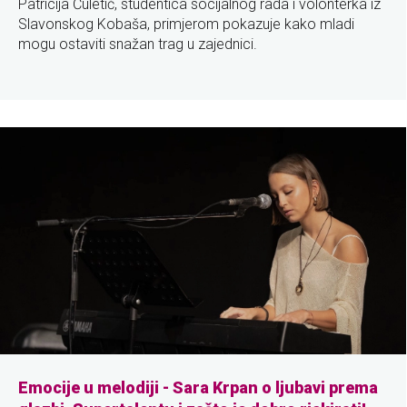
Patricija Čuletić, studentica socijalnog rada i volonterka iz
Slavonskog Kobaša, primjerom pokazuje kako mladi
mogu ostaviti snažan trag u zajednici.
Emocije u melodiji - Sara Krpan o ljubavi prema