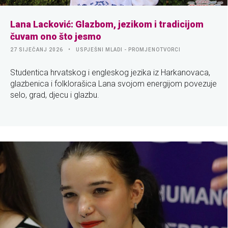
Lana Lacković: Glazbom, jezikom i tradicijom
čuvam ono što jesmo
27 SIJEČANJ 2026
USPJEŠNI MLADI - PROMJENOTVORCI
Studentica hrvatskog i engleskog jezika iz Harkanovaca,
glazbenica i folklorašica Lana svojom energijom povezuje
selo, grad, djecu i glazbu.