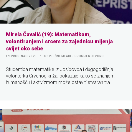
Mirela Čavalić (19): Matematikom,
volontiranjem i srcem za zajednicu mijenja
svijet oko sebe
19 PROSINAC 2025
USPJEŠNI MLADI - PROMJENOTVORCI
Studentica matematike iz Josipovca i dugogodišnja
volonterka Crvenog križa, pokazuje kako se znanjem,
humanošću i aktivizmom može ostaviti stvaran tra...