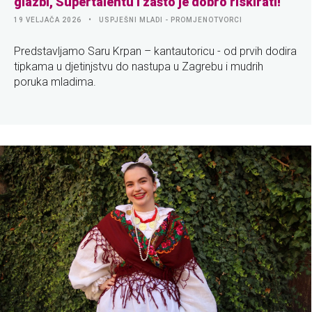
glazbi, Supertalentu i zašto je dobro riskirati!
19 VELJAČA 2026
USPJEŠNI MLADI - PROMJENOTVORCI
Predstavljamo Saru Krpan – kantautoricu - od prvih dodira
tipkama u djetinjstvu do nastupa u Zagrebu i mudrih
poruka mladima.