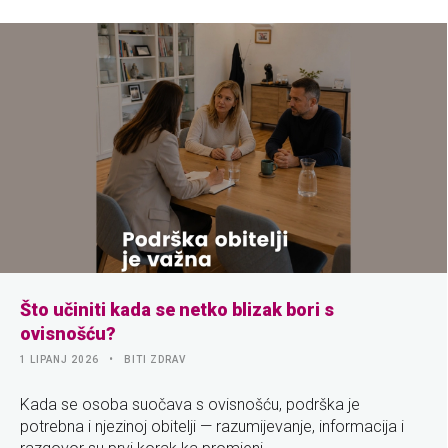
Što učiniti kada se netko blizak bori s
ovisnošću?
1 LIPANJ 2026
BITI ZDRAV
Kada se osoba suočava s ovisnošću, podrška je
potrebna i njezinoj obitelji — razumijevanje, informacija i