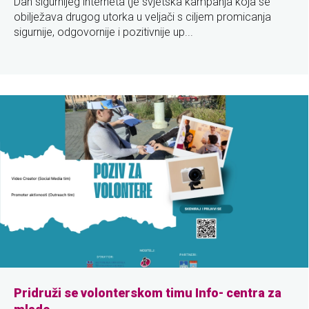
Dan sigurnijeg interneta (je svjetska kampanja koja se
obilježava drugog utorka u veljači s ciljem promicanja
sigurnije, odgovornije i pozitivnije up...
Pridruži se volonterskom timu Info- centra za