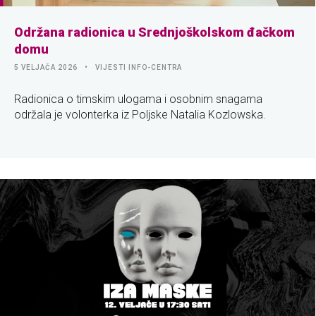
Održana radionica u Srednjoškolskom đačkom
domu
5 VELJAČA 2026
VIJESTI INFO-CENTRA
Radionica o timskim ulogama i osobnim snagama
održala je volonterka iz Poljske Natalia Kozlowska.