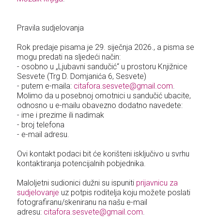
Pravila sudjelovanja
Rok predaje pisama je 29. siječnja 2026., a pisma se
mogu predati na sljedeći način:
- osobno u „Ljubavni sandučić“ u prostoru Knjižnice
Sesvete (Trg D. Domjanića 6, Sesvete)
- putem e-maila:
citafora.sesvete@gmail.com
.
Molimo da u posebnoj omotnici u sandučić ubacite,
odnosno u e-mailu obavezno dodatno navedete:
- ime i prezime ili nadimak
- broj telefona
- e-mail adresu.
Ovi kontakt podaci bit će korišteni isključivo u svrhu
kontaktiranja potencijalnih pobjednika.
Maloljetni sudionici dužni su ispuniti
prijavnicu za
sudjelovanje
uz potpis roditelja koju možete poslati
fotografiranu/skeniranu na našu e-mail
adresu:
citafora.sesvete@gmail.com
.