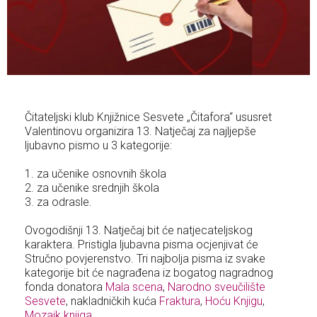
Čitateljski klub Knjižnice Sesvete „Čitafora“ ususret
Valentinovu organizira 13. Natječaj za najljepše
ljubavno pismo u 3 kategorije:
1. za učenike osnovnih škola
2. za učenike srednjih škola
3. za odrasle.
Ovogodišnji 13. Natječaj bit će natjecateljskog
karaktera. Pristigla ljubavna pisma ocjenjivat će
Stručno povjerenstvo. Tri najbolja pisma iz svake
kategorije bit će nagrađena iz bogatog nagradnog
fonda donatora
Mala scena
,
Narodno sveučilište
Sesvete
, nakladničkih kuća
Fraktura
,
Hoću Knjigu
,
Mozaik knjiga
.